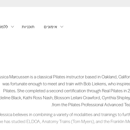
אימונים
תוכניות
לִלמוֹ
 and the Franklin Method to provide a richer embodiment to carry out the cl
sica Marcussen is a classical Pilates instructor based in Oakland, Californ
was fortunate enough to meet and train with Bob Liekens, who inspired 
Pilates. She completed a second certification through Real Pilates in 
eline Black, Kathi Ross Nash, Blossom Leilani Crawford, Cynthia Shiple
from the Pilates Professional Advanced Te
Jessica believes in combining a variety of modalities and trainings to fu
he has studied ELDOA, Anatomy Trains (Tom Myers), and the Franklin Me