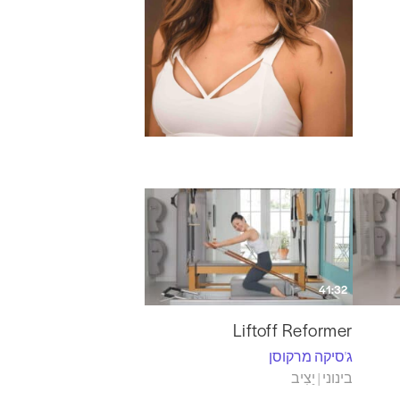
41:32
Liftoff Reformer
ג'סיקה מרקוסן
בינוני | יַצִיב