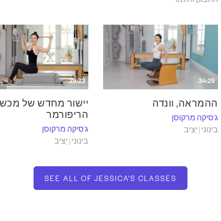
29:23
34:29
ההמראה, וונדה
יישור מחדש של מכשי
הריפורמר
ג'סיקה מרקוסן
ג'סיקה מרקוסן
בינוני | יַצִיב
בינוני | יַצִיב
SEE ALL OF JESSICA'S CLASSES