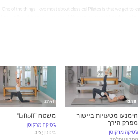
“One of the things I love most about classical Pilates is that we get to l
they finally sink in on a visceral level. When we can view the classical w
To contact Jessica or for personal lessons she can be found 
27:41
13:38
הימנעו מטעויות ביישור
משטח "Liftoff"
מפרק הירך
ג'סיקה מרקוסן
ג'סיקה מרקוסן
בינוני | יַצִיב
התבונן ותלמד