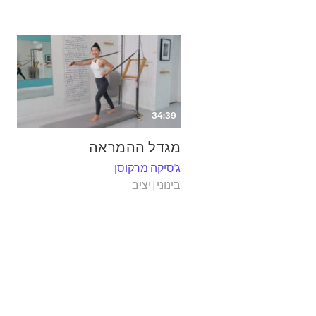
34:39
מגדל ההמראה
ג'סיקה מרקוסן
בינוני | יַצִיב