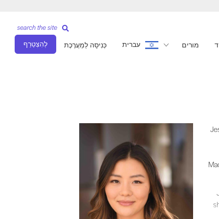
search the site
לְהִצְטַרֵף
עברית
ד
מורים
כְּנִיסָה לַמַעֲרֶכֶת
ical method. To that end, she has studied ELDOA, Anatomy Trains (Tom Myers),
Jes
Mad
s