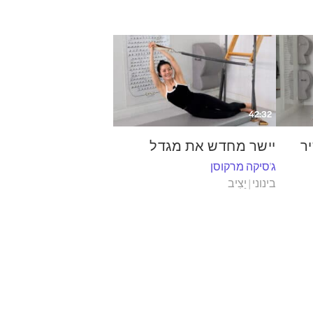
42:32
ר
יישר מחדש את מגדל
ג'סיקה מרקוסן
בינוני | יַצִיב