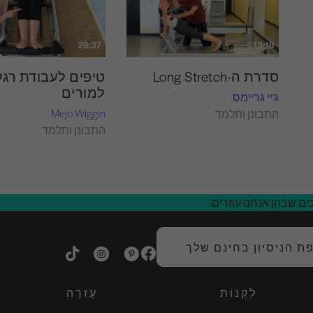
28:37
13:18
סדרת ה-Long Stretch
טיפים לעבודת רגל
למורים
ג'יי גריימס
Mejo Wiggin
התבונן ותלמד
התבונן ותלמד
ם שבהן אנחנו עוזרים.
 הניסיון בחינם שלך
לִקְנוֹת
עֶזרָה