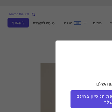
search the site
לְהִצְטַרֵף
עברית
ד
מורים
כְּנִיסָה לַמַעֲרֶכֶת
ון השלם
 הניסיון בחינם
לך