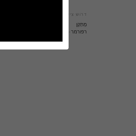
דרוש ציוד
מְתַקֵן
רפורמר - אין תיבה