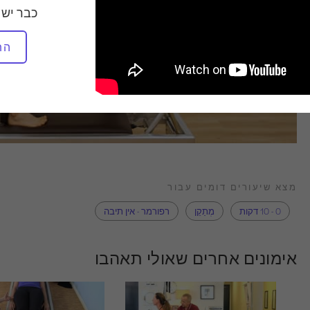
כבר יש 
הת
מצא שיעורים דומים עבור
0 - 10 דקות
מְתַקֵן
רפורמר - אין תיבה
אימונים אחרים שאולי תאהבו