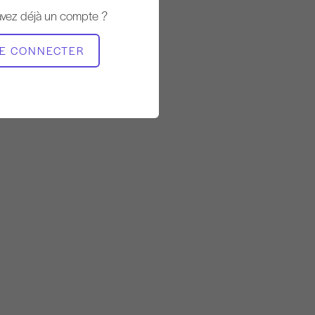
22:09
avez déjà un compte ?
MATÉRIEL NÉCESSAIRE
E CONNECTER
Chaise Wunda
Tour
Cadillac