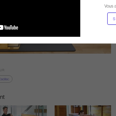
Vous 
S
OUR
Cadillac
nt