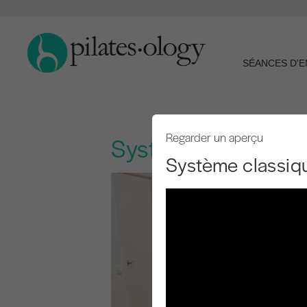
SÉANCES D'
Regarder un aperçu
Système classique 
Système classiqu