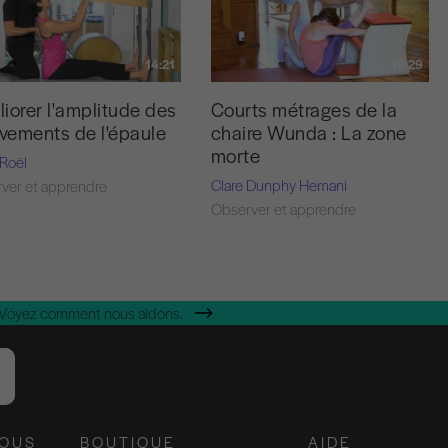
14:21
19:29
iorer l'amplitude des
Courts métrages de la
ements de l'épaule
chaire Wunda : La zone
morte
 Roël
Clare Dunphy Hemani
ver et apprendre
Observer et apprendre
 Voyez comment nous aidons.
NOUS
BOUTIQUE
AIDE