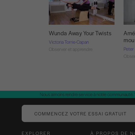
37:42
Wunda Away Your Twists
Amél
mouv
Victoria Torrie-Capan
Peter
Observer et apprendre
Obser
Nous aimons rendre service à notre communauté.
COMMENCEZ VOTRE ESSAI GRATUIT
EXPLORER
À PROPOS DE 