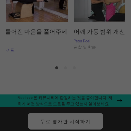
37:42
 비틀어진 마음을 풀어주세
어깨 가동 범위 개선
Peter Roël
관찰 및 학습
토리-카판
습
Facebook은 커뮤니티에 환원하는 것을 좋아합니다. 저
희가 어떤 방식으로 도움을 주고 있는지 알아보세요.
무료 평가판 시작하기