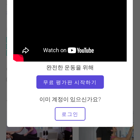
교사
비디오 시간
파비앙 메네곤
22:09
필요한 장비
운다 의자
타워
캐딜락
완전한 운동을 위해
다음에 대한 유사한 클래스 찾기
20~30분
운다 의자
타워
캐딜락
무료 평가판 시작하기
이미 계정이 있으신가요?
좋아할 만한 다른 운동
로그인