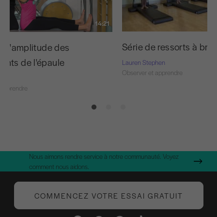
14:21
Série de ressorts à bras
r l'amplitude des
nts de l'épaule
Lauren Stephen
Observer et apprendre
 apprendre
Nous aimons rendre service à notre communauté. Voyez
comment nous aidons.
COMMENCEZ VOTRE ESSAI GRATUIT