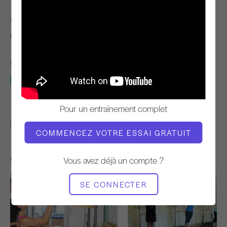
ENSEIGNANT
L'HEURE DE LA VIDÉO
Peter Roël
14:21
MATÉRIEL NÉCESSAIRE
Cadillac
TROUVER DES COURS SIMILAIRES POUR
Pour un entraînement complet
10 - 20 min
Cadillac
COMMENCEZ VOTRE ESSAI GRATUIT
Autres séances d'entraînement
Vous avez déjà un compte ?
SE CONNECTER