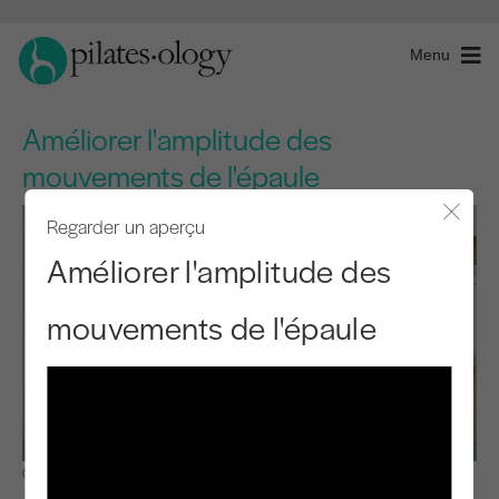
Menu
Améliorer l'amplitude des
mouvements de l'épaule
Regarder un aperçu
Fermer
Améliorer l'amplitude des
mouvements de l'épaule
Observer et apprendre