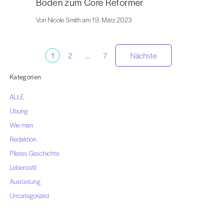
Boden zum Core Reformer
Von Nicole Smith am 19. März 2023
Paginierung
1
2
...
7
Nächste
der
Kategorien
ALLE
Beiträge
Übung
Wie man
Redaktion
Pilates Geschichte
Lebensstil
Ausrüstung
Uncategorized