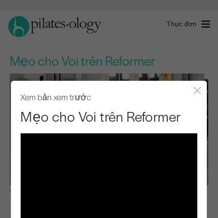
Thực đơn
Mẹo cho Voi trên Reformer
Xem bản xem trước
Đóng 
Mẹo cho Voi trên Reformer
Quan sát & Học hỏi