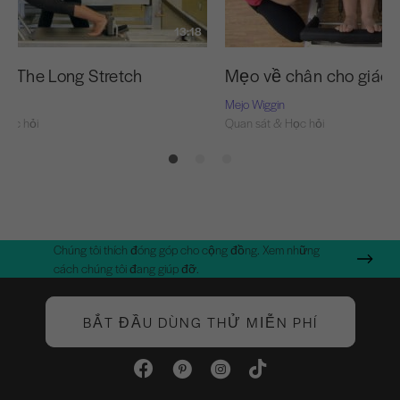
13:18
ện The Long Stretch
Mẹo về chân cho giáo 
Mejo Wiggin
Học hỏi
Quan sát & Học hỏi
Chúng tôi thích đóng góp cho cộng đồng. Xem những
cách chúng tôi đang giúp đỡ.
BẮT ĐẦU DÙNG THỬ MIỄN PHÍ