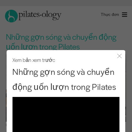
Thực đơn
Những gợn sóng và chuyển động
uốn lượn trong Pilates
Xem bản xem trước
Đóng 
Những gợn sóng và chuyển
động uốn lượn trong Pilates
Quan sát & Học hỏi