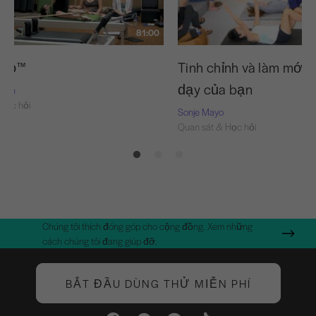
81:00
 Đỏ™
Tinh chỉnh và làm mới 
dạy của bạn
Nash
Học hỏi
Sonje Mayo
Quan sát & Học hỏi
Chúng tôi thích đóng góp cho cộng đồng. Xem những
cách chúng tôi đang giúp đỡ.
BẮT ĐẦU DÙNG THỬ MIỄN PHÍ