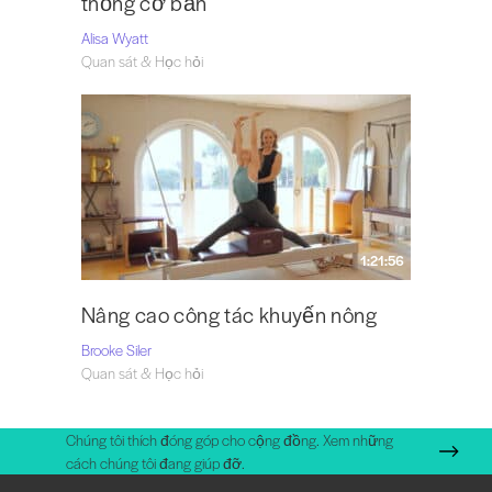
thống cơ bản
Alisa Wyatt
Quan sát & Học hỏi
1:21:56
Nâng cao công tác khuyến nông
Brooke Siler
Quan sát & Học hỏi
Chúng tôi thích đóng góp cho cộng đồng. Xem những
cách chúng tôi đang giúp đỡ.