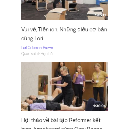
1:45:11
Vui vẻ, Tiện ích, Những điều cơ bản
cùng Lori
Lori Coleman-Brown
Quan sát & Học hỏi
1:36:04
Hội thảo về bài tập Reformer kết
hợp Jumpboard cùng Cary Regan