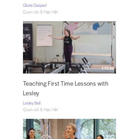
Gloria Gasperi
Quan sát & Học hỏi
1:15:30
Teaching First Time Lessons with
Lesley
Lesley Bell
Quan sát & Học hỏi