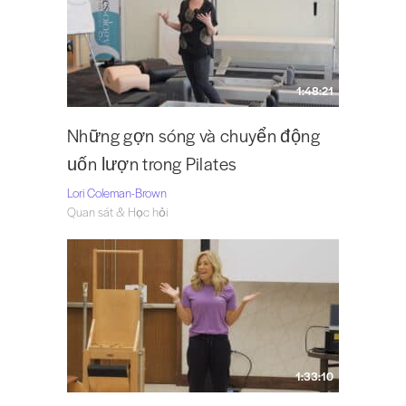
1:48:21
Những gợn sóng và chuyển động
uốn lượn trong Pilates
Lori Coleman-Brown
Quan sát & Học hỏi
1:33:10