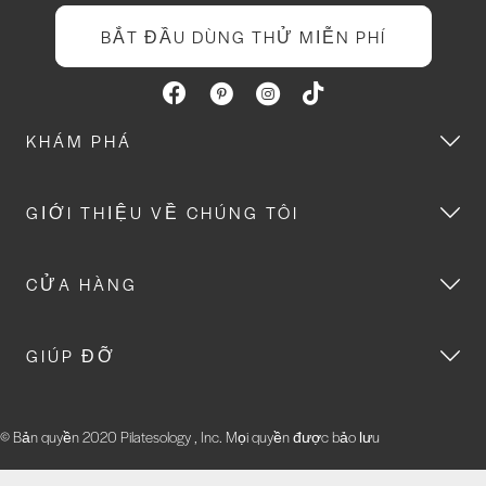
BẮT ĐẦU DÙNG THỬ MIỄN PHÍ
KHÁM PHÁ
GIỚI THIỆU VỀ CHÚNG TÔI
CỬA HÀNG
GIÚP ĐỠ
© Bản quyền 2020 Pilatesology , Inc. Mọi quyền được bảo lưu