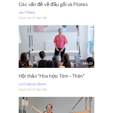
Các vấn đề về đầu gối và Pilates
Jen O’Mara
Quan sát & Học hỏi
1:41:23
Hội thảo “Hòa hợp Tâm – Thân”
Lori Coleman-Brown
Quan sát & Học hỏi