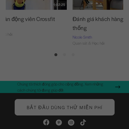
1:07:25
 vận động viên Crossfit
Đánh giá khách hàng và
thống
Học hỏi
Nicole Smith
Quan sát & Học hỏi
Chúng tôi thích đóng góp cho cộng đồng. Xem những
cách chúng tôi đang giúp đỡ.
BẮT ĐẦU DÙNG THỬ MIỄN PHÍ