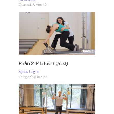
Quan sát & Học hỏi
1:02:34
Phần 2: Pilates thực sự
Alycea Ungaro
Trung cấp | Ổn định