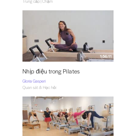
Trung cấp | Chậm
1:56:11
Nhịp điệu trong Pilates
Gloria Gasperi
Quan sát & Học hỏi