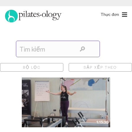
Thực đơn
BỘ LỌC
SẮP XẾP THEO
1:15:30