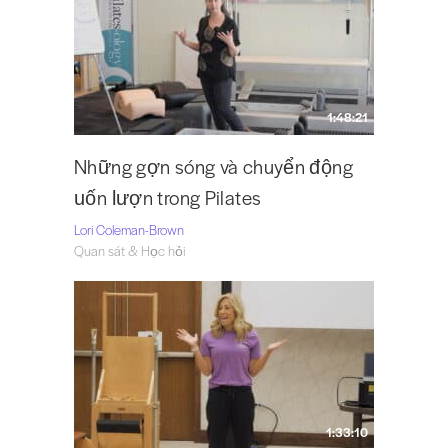
1:48:21
Những gợn sóng và chuyển động
uốn lượn trong Pilates
Lori Coleman-Brown
Quan sát & Học hỏi
1:33:10