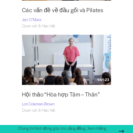
Các vấn đề về đầu gối và Pilates
Jen O’Mara
Quan sát & Học hỏi
1:41:23
Hội thảo “Hòa hợp Tâm – Thân”
Lori Coleman-Brown
Quan sát & Học hỏi
Chúng tôi thích đóng góp cho cộng đồng. Xem những