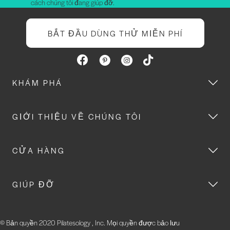
cách chúng tôi đang giúp đỡ.
BẮT ĐẦU DÙNG THỬ MIỄN PHÍ
KHÁM PHÁ
GIỚI THIỆU VỀ CHÚNG TÔI
CỬA HÀNG
GIÚP ĐỠ
© Bản quyền 2020 Pilatesology , Inc. Mọi quyền được bảo lưu