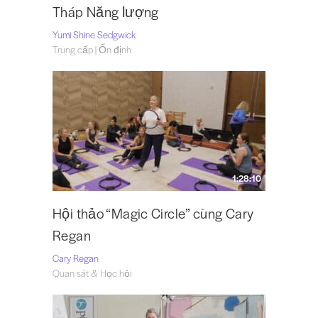
Tháp Năng lượng
Yumi Shine Sedgwick
Trung cấp | Ổn định
1:28:10
Hội thảo “Magic Circle” cùng Cary
Regan
Cary Regan
Quan sát & Học hỏi