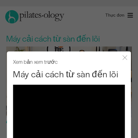
Thực đơn
Máy cải cách từ sàn đến lõi
Xem bản xem trước
Đóng 
Máy cải cách từ sàn đến lõi
Cấp độ cơ bản