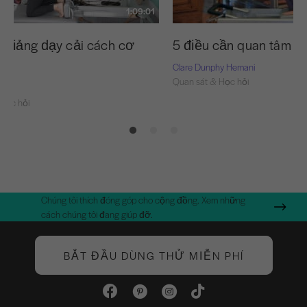
1:09:01
o giảng dạy cải cách cơ
5 điều cần quan tâm kh
Clare Dunphy Hemani
Quan sát & Học hỏi
Học hỏi
Chúng tôi thích đóng góp cho cộng đồng. Xem những
cách chúng tôi đang giúp đỡ.
BẮT ĐẦU DÙNG THỬ MIỄN PHÍ