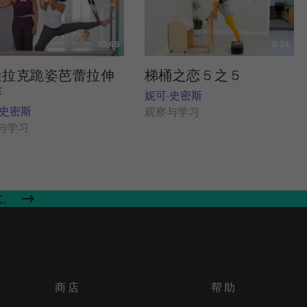
20:49
8:24
迪拉克跪姿芭蕾拉伸
梯桶之恋 5 之 5
作
妮可-史密斯
-史密斯
观察与学习
与学习
式。
商店
帮助