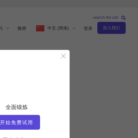
search the site
加入我们
中文 (简体)
习
教师
登录
关闭模态
高级
教师
全面锻炼
妮可-史密斯
开始免费试用
锻炼速度