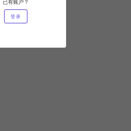
稳定
已有账户？
登录
所需设备
改革者