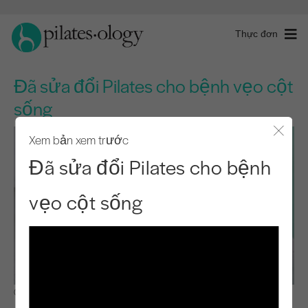
Thực đơn
Đã sửa đổi Pilates cho bệnh vẹo cột
sống
Xem bản xem trước
Đóng 
Đã sửa đổi Pilates cho bệnh
vẹo cột sống
Quan sát & Học hỏi