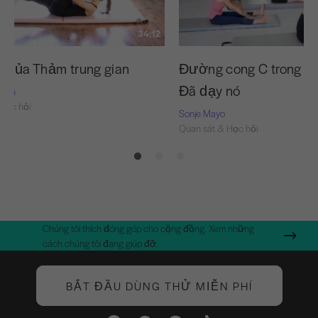
34:12
u của Thảm trung gian
Đường cong C trong vai
Đã dạy nó
Nash
Học hỏi
Sonje Mayo
Quan sát & Học hỏi
Chúng tôi thích đóng góp cho cộng đồng. Xem những
cách chúng tôi đang giúp đỡ.
BẮT ĐẦU DÙNG THỬ MIỄN PHÍ