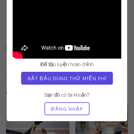
GIÁO VIÊN
THỜI GIAN VIDEO
Sonje Mayo
28:11
THIẾT BỊ CẦN THIẾT
Thảm
TÌM LỚP HỌC TƯƠNG TỰ CHO
Để tập luyện hoàn chỉnh
20 - 30 phút
Thảm
BẮT ĐẦU DÙNG THỬ MIỄN PHÍ
Các bài tập khác bạn có thể thích
Bạn đã có tài khoản?
ĐĂNG NHẬP