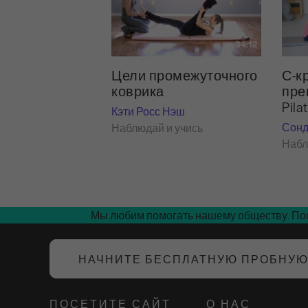
34:12
Цели промежуточного
С-к
коврика
пре
Pila
Кэти Росс Нэш
Сонд
Наблюдай и учись
Набл
Мы любим помогать нашему обществу. Пос
НАЧНИТЕ БЕСПЛАТНУЮ ПРОБНУ
ПОСЕТИТЕ САЙТ
О НАС