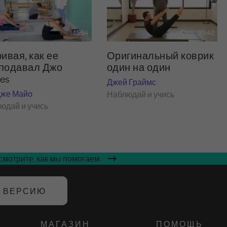
15:54
35:42
ривая, как ее
Оригинальный коврик
подавал Джо
один на один
tes
Джей Граймс
же Майо
Наблюдай и учись
юдай и учись
мотрите, как мы помогаем.
Ю ВЕРСИЮ
МАГАЗИН
ПОМОЩЬ