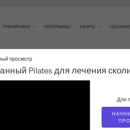
ТРЕНИРОВКИ
ПРОГРАММЫ
УЗНАТЬ
TEACHER
ый Pilates для лечения 
ный просмотр
ный Pilates для лечения скол
Для 
НАЧН
ПР