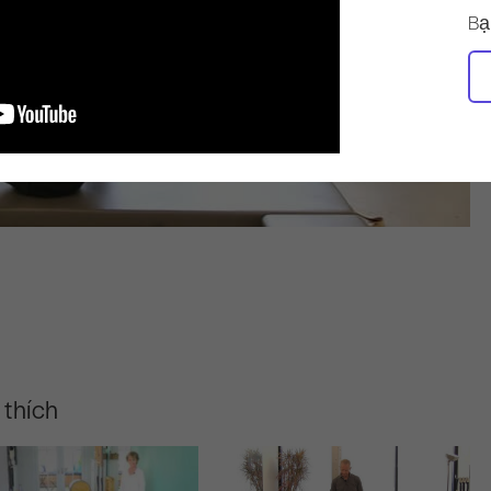
Bạ
 thích