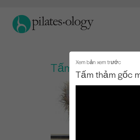
Xem bản xem trước
Tấm thảm gốc một
Tấm thảm gốc m