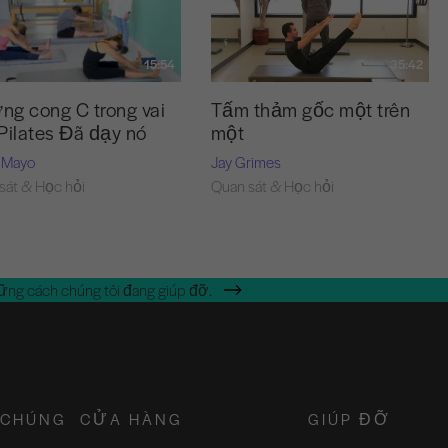
15:54
35:42
g cong C trong vai
Tấm thảm gốc một trên
Pilates Đã dạy nó
một
 Mayo
Jay Grimes
sát & Học hỏi
Quan sát & Học hỏi
ững cách chúng tôi đang giúp đỡ.
 CHÚNG
CỬA HÀNG
GIÚP ĐỠ