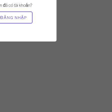
n đã có tài khoản?
THIẾT BỊ CẦN THIẾT
ĐĂNG NHẬP
Thảm