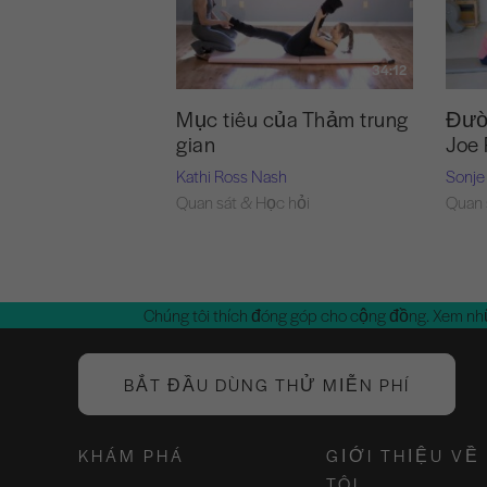
34:12
Mục tiêu của Thảm trung
Đườn
gian
Joe 
Kathi Ross Nash
Sonje
Quan sát & Học hỏi
Quan 
Chúng tôi thích đóng góp cho cộng đồng. Xem nh
BẮT ĐẦU DÙNG THỬ MIỄN PHÍ
KHÁM PHÁ
GIỚI THIỆU VỀ
TÔI