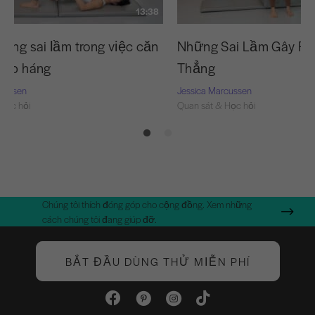
13:38
hững sai lầm trong việc căn
Những Sai Lầm Gây Ra
hớp háng
Thẳng
rcussen
Jessica Marcussen
Học hỏi
Quan sát & Học hỏi
Chúng tôi thích đóng góp cho cộng đồng. Xem những
cách chúng tôi đang giúp đỡ.
BẮT ĐẦU DÙNG THỬ MIỄN PHÍ