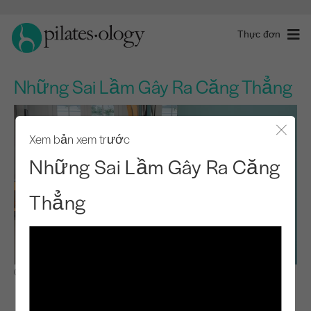
Thực đơn
Những Sai Lầm Gây Ra Căng Thẳng
Xem bản xem trước
Đóng 
Những Sai Lầm Gây Ra Căng
Thẳng
Quan sát & Học hỏi