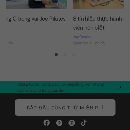
15:54
ong C trong vai Joe Pilates
8 tín hiệu thực hành m
nó
viên nên biết
Jay Grimes
Học hỏi
Quan sát & Học hỏi
Chúng tôi thích đóng góp cho cộng đồng. Xem những
cách chúng tôi đang giúp đỡ.
BẮT ĐẦU DÙNG THỬ MIỄN PHÍ