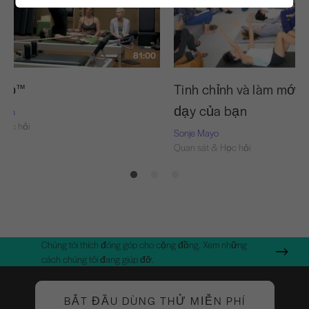
81:00
 Đỏ™
Tinh chỉnh và làm mới 
dạy của bạn
Nash
Học hỏi
Sonje Mayo
Quan sát & Học hỏi
Chúng tôi thích đóng góp cho cộng đồng. Xem những
cách chúng tôi đang giúp đỡ.
BẮT ĐẦU DÙNG THỬ MIỄN PHÍ