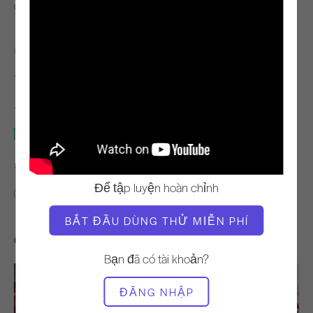
Quan sát & Học hỏi
GIÁO VIÊN
THỜI GIAN VIDEO
Junghee Won
01:02:14
THIẾT BỊ CẦN THIẾT
Toàn bộ Studio
TÌM LỚP HỌC TƯƠNG TỰ CHO
Để tập luyện hoàn chỉnh
60+ phút
Toàn bộ Studio
BẮT ĐẦU DÙNG THỬ MIỄN PHÍ
Các bài tập khác bạn có thể thích
Bạn đã có tài khoản?
ĐĂNG NHẬP