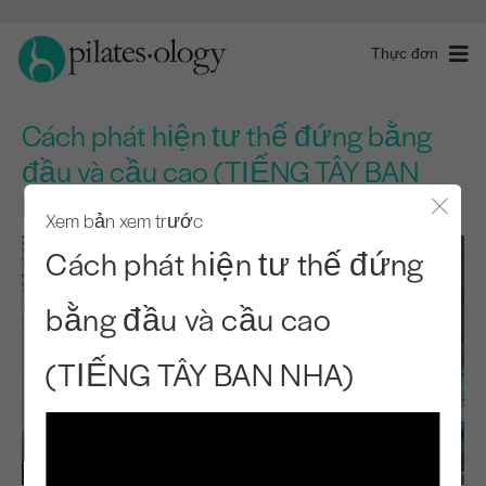
Thực đơn
Cách phát hiện tư thế đứng bằng
đầu và cầu cao (TIẾNG TÂY BAN
NHA)
Xem bản xem trước
Đóng 
Cách phát hiện tư thế đứng
bằng đầu và cầu cao
(TIẾNG TÂY BAN NHA)