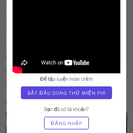
Quan sát & Học hỏi
GIÁO VIÊN
THỜI GIAN VIDEO
Fabien Menegon
6:29
THIẾT BỊ CẦN THIẾT
Người cải cách
TÌM LỚP HỌC TƯƠNG TỰ CHO
Để tập luyện hoàn chỉnh
0 - 10 phút
Người cải cách
BẮT ĐẦU DÙNG THỬ MIỄN PHÍ
Các bài tập khác bạn có thể thích
Bạn đã có tài khoản?
ĐĂNG NHẬP