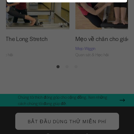
13:18
ện The Long Stretch
Mẹo về chân cho giáo 
Mejo Wiggin
Học hỏi
Quan sát & Học hỏi
Chúng tôi thích đóng góp cho cộng đồng. Xem những
cách chúng tôi đang giúp đỡ.
BẮT ĐẦU DÙNG THỬ MIỄN PHÍ