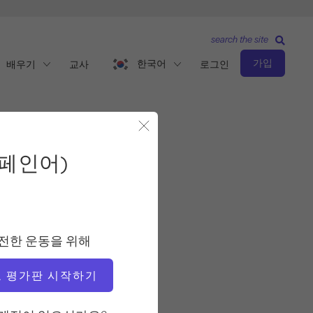
search the site
가입
한국어
배우기
교사
로그인
모달 닫기
 (스페인어)
페인어)
관찰 및 학습
교사
전한 운동을 위해
파비앙 메네곤
 평가판 시작하기
비디오 시간
6:29