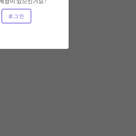
 계정이 있으신가요?
필요한 장비
로그인
개혁자