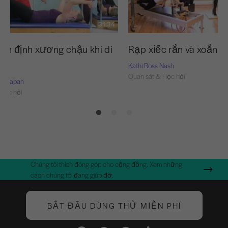
31:34
ổn định xương chậu khi di
Rạp xiếc rắn và xoắn
Kathi Ross Nash
Quan sát & Học hỏi
rie-Capan
Học hỏi
Chúng tôi thích đóng góp cho cộng đồng. Xem những
cách chúng tôi đang giúp đỡ.
BẮT ĐẦU DÙNG THỬ MIỄN PHÍ