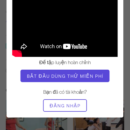
GIÁO VIÊN
THỜI GIAN VIDEO
Andrea Maida
10:30
THIẾT BỊ CẦN THIẾT
Toàn bộ Studio
TÌM LỚP HỌC TƯƠNG TỰ CHO
Để tập luyện hoàn chỉnh
10 - 20 phút
Toàn bộ Studio
BẮT ĐẦU DÙNG THỬ MIỄN PHÍ
Các bài tập khác bạn có thể thích
Bạn đã có tài khoản?
ĐĂNG NHẬP