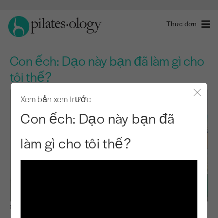
Thực đơn
Con ếch: Dạo này bạn đã làm gì cho
tôi thế?
Xem bản xem trước
Đóng 
Con ếch: Dạo này bạn đã
làm gì cho tôi thế?
Quan sát & Học hỏi