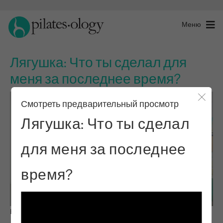
Меню
Лягушка: Что ты сделал для
меня за последнее время?
Смотреть предварительный просмотр
Закры
Лягушка: Что ты сделал
для меня за последнее
время?
Наблюдай и учись