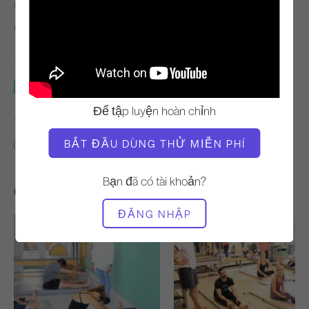
GIÁO VIÊN
THỜI GIAN VIDEO
Alisa Wyatt
2:41
THIẾT BỊ CẦN THIẾT
Thảm
Để tập luyện hoàn chỉnh
TÌM LỚP HỌC TƯƠNG TỰ CHO
BẮT ĐẦU DÙNG THỬ MIỄN PHÍ
0 - 10 phút
Thảm
Bạn đã có tài khoản?
Các bài tập khác bạn có thể thích
ĐĂNG NHẬP