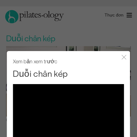
Thực đơn
Duỗi chân kép
Xem bản xem trước
Đóng 
Duỗi chân kép
Quan sát & Học hỏi