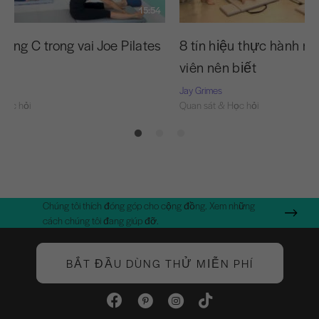
15:54
ong C trong vai Joe Pilates
8 tín hiệu thực hành m
nó
viên nên biết
Jay Grimes
Học hỏi
Quan sát & Học hỏi
Chúng tôi thích đóng góp cho cộng đồng. Xem những
cách chúng tôi đang giúp đỡ.
BẮT ĐẦU DÙNG THỬ MIỄN PHÍ