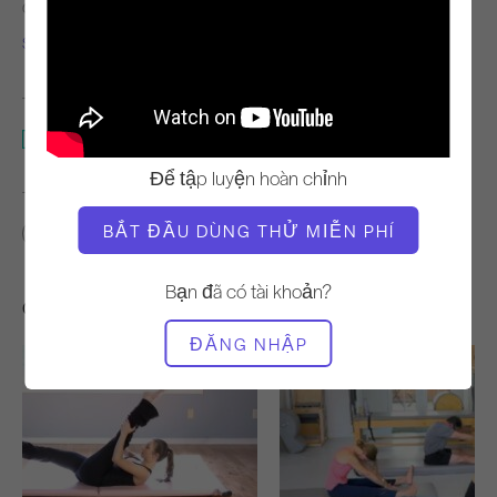
GIÁO VIÊN
THỜI GIAN VIDEO
Simona Cipriani
25:15
THIẾT BỊ CẦN THIẾT
Thảm
Để tập luyện hoàn chỉnh
TÌM LỚP HỌC TƯƠNG TỰ CHO
BẮT ĐẦU DÙNG THỬ MIỄN PHÍ
20 - 30 phút
Thảm
Bạn đã có tài khoản?
Các bài tập khác bạn có thể thích
ĐĂNG NHẬP