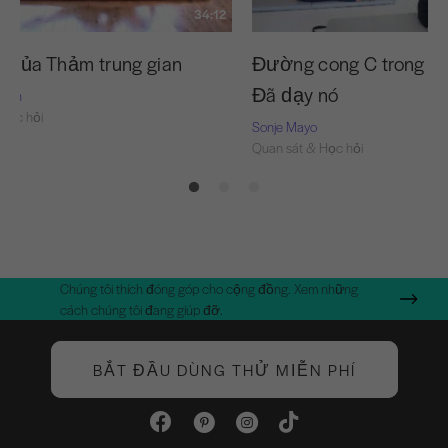
34:12
u của Thảm trung gian
Đường cong C trong vai
Đã dạy nó
Nash
Học hỏi
Sonje Mayo
Quan sát & Học hỏi
Chúng tôi thích đóng góp cho cộng đồng. Xem những
cách chúng tôi đang giúp đỡ.
BẮT ĐẦU DÙNG THỬ MIỄN PHÍ