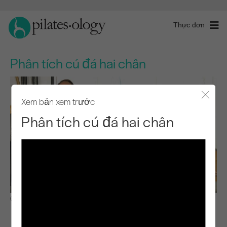
Thực đơn
Phân tích cú đá hai chân
Xem bản xem trước
Đóng 
Phân tích cú đá hai chân
Quan sát & Học hỏi