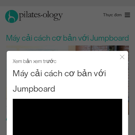
Thực đơn
Máy cải cách cơ bản với Jumpboard
Xem bản xem trước
Đóng 
Máy cải cách cơ bản với
Jumpboard
Cấp độ cơ bản