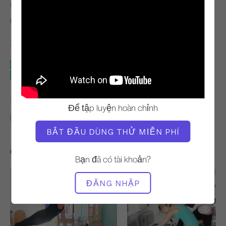
GIÁO VIÊN
THỜI GIAN VIDEO
Cary Regan
44:31
THIẾT BỊ CẦN THIẾT
Người cải cách
Nhảy ván
TÌM LỚP HỌC TƯƠNG TỰ CHO
Để tập luyện hoàn chỉnh
40 - 50 phút
Người cải cách
Nhảy ván
BẮT ĐẦU DÙNG THỬ MIỄN PHÍ
Các bài tập khác bạn có thể thích
Bạn đã có tài khoản?
ĐĂNG NHẬP