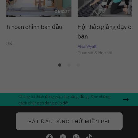
01:10:27
cách hoàn chỉnh ban đầu
Hội thảo giảng dạy cải
bản
Học hỏi
Alisa Wyatt
Quan sát & Học hỏi
Chúng tôi thích đóng góp cho cộng đồng. Xem những
cách chúng tôi đang giúp đỡ.
BẮT ĐẦU DÙNG THỬ MIỄN PHÍ