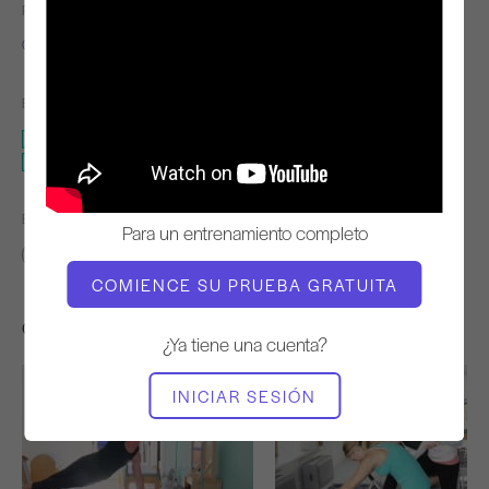
PROFESOR
TIEMPO DE VÍDEO
Cary Regan
44:31
EQUIPO NECESARIO
Reformer
Tablero de salto
ENCONTRAR CLASES SIMILARES PARA
Para un entrenamiento completo
40 - 50 min
Reformer
Tablero de salto
COMIENCE SU PRUEBA GRATUITA
Otros entrenamientos que te pueden gustar
¿Ya tiene una cuenta?
INICIAR SESIÓN