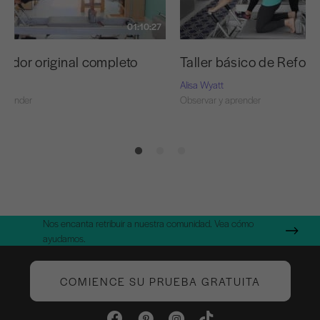
01:10:27
mador original completo
Taller básico de Refor
Alisa Wyatt
aprender
Observar y aprender
Nos encanta retribuir a nuestra comunidad. Vea cómo
ayudamos.
COMIENCE SU PRUEBA GRATUITA