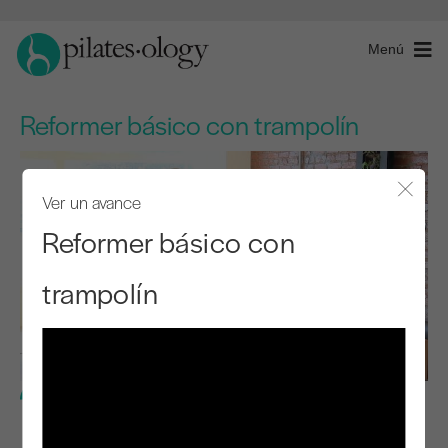
Menú
Reformer básico con trampolín
Ver un avance
Cerra
Reformer básico con
trampolín
Nivel básico