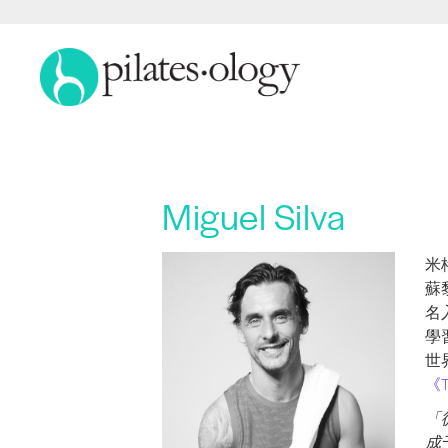
Miguel Silva
米格
米
蘇
名
學
世
《T
「從
成千