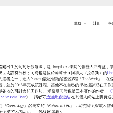
運動
計劃
學
爾出生於葡萄牙波爾圖，是 Unopilates 學院的創辦人兼總監，該學院在阿爾
格爾出生於葡萄牙波爾圖，是 Unopilates 學院的創辦人兼總
黎世均設有分校；同時也是位於葡萄牙阿爾加夫（拉各斯）的
Uno
入選者之一，進入Pilates 備受推崇的認證課程「The Work」，在傑
習，並於2016年完成該課程。當他不在自己的學校授課或在工
界各地的研討會和工作坊。 米格爾同時也是三本著作的作者：
《T
he Wunda Chair
》，讀者可
透過此處連結
在其個人網站上購買這
『Contrology』的創立到『Return to Life』，我們踏上探索人體奧
上萬的人Pilates。」
米格爾·席爾瓦