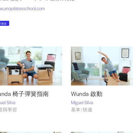
.unopilatesschool.com
ates
示更多
o@unopilatesschool.com
guel___ silva___
– Instagram
opilates
– Instagram
opilateszurich
– Instagram
9:07
19
unda 椅子彈簧指南
Wunda 啟動
uel Silva
Miguel Silva
察與學習
基本 | 快速