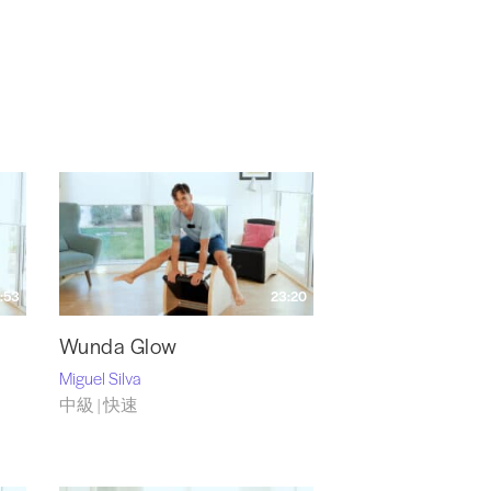
:53
23:20
Wunda Glow
Miguel Silva
中級 | 快速