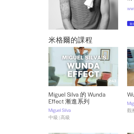
www
pil
顯
inf
米格爾的課程
@mi
@un
@un
2:43
Miguel Silva 的 Wunda
W
Effect 漸進系列
Mig
Miguel Silva
觀
中級 | 高級