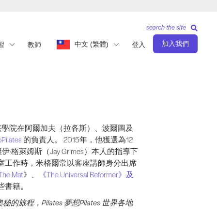
search the site
加入我們
中文 (繁體)
習
教師
登入
加夫（拉各斯）、波爾圖及蘇黎世均設有分校；同時也是位於葡萄牙阿爾加夫（拉各斯）
監，該學院在阿爾加夫（拉各斯）、波爾圖及
Pilates
的負責人。 2015年，他獲選為12
伊·格萊姆斯（Jay Grimes）本人的指導下
作室工作時，米格爾常以客座講師身分出席
he Mat
》、
《The Universal Reformer》及
些書籍。
秘的旅程，Pilates 夢想Pilates 世界各地