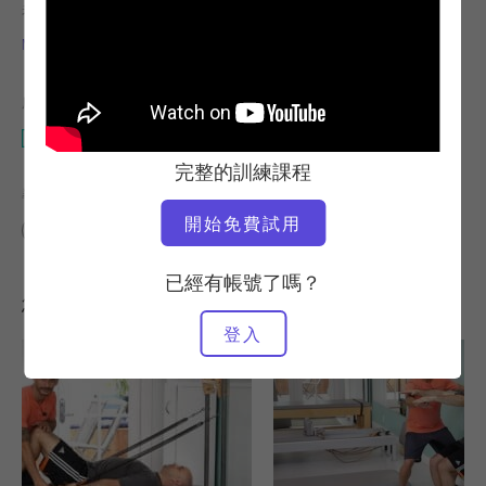
老師
運動速度
Miguel Silva
快速
所需設備
Wunda 椅子
完整的訓練課程
尋找類似的課程
開始免費試用
中級
20 - 30 分鐘
Wunda 椅子
已經有帳號了嗎？
您可能也會喜歡的其他訓練課程
登入