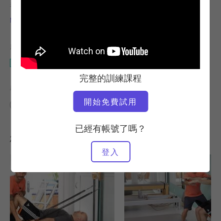
老師
運動速度
Miguel Silva
快速
所需設備
Wunda 椅子
完整的訓練課程
尋找類似的課程
開始免費試用
進階
30 - 40 分鐘
Wunda 椅子
已經有帳號了嗎？
您可能也會喜歡的其他訓練課程
登入