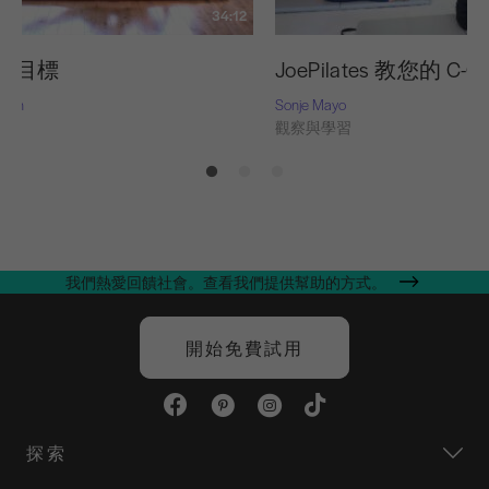
34:12
的目標
JoePilates 教您的 C-Cu
Nash
Sonje Mayo
習
觀察與學習
我們熱愛回饋社會。查看我們提供幫助的方式。
開始免費試用
探索