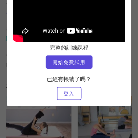
老師
視訊時間
Jay Grimes
35:42
所需設備
馬特
完整的訓練課程
尋找類似的課程
開始免費試用
30 - 40 分鐘
馬特
已經有帳號了嗎？
您可能也會喜歡的其他訓練課程
登入