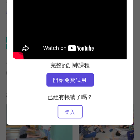
老師
運動速度
Sonje Mayo
穩定
所需設備
塔
凱迪拉克
尋找類似的課程
完整的訓練課程
進階
60+ 分鐘
塔
凱迪拉克
開始免費試用
您可能也會喜歡的其他訓練課程
已經有帳號了嗎？
登入