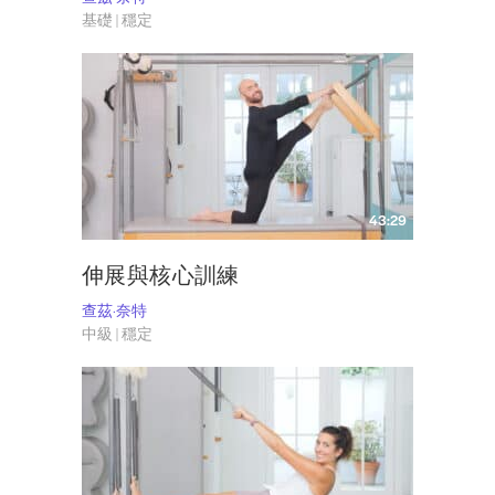
基礎 | 穩定
43:29
伸展與核心訓練
查茲·奈特
中級 | 穩定