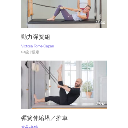
28:36
動力彈簧組
Victoria Torrie-Capan
中級 | 穩定
35:12
彈簧伸縮塔／推車
查茲·奈特