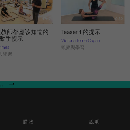
17:17
9:32
位教師都應該知道的
Teaser 1 的提示
個動手提示
Victoria Torrie-Capan
rimes
觀察與學習
與學習
式。
購物
說明