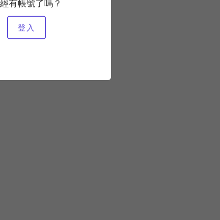
經有帳號了嗎？
所需設備
登入
馬特