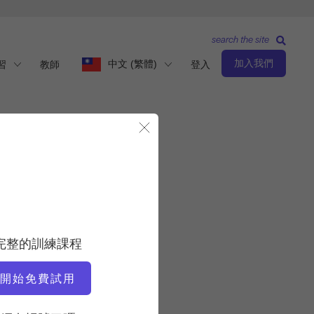
search the site
加入我們
中文 (繁體)
習
教師
登入
關閉模態視窗
觀察與學習
老師
完整的訓練課程
Sandy Shimoda
開始免費試用
視訊時間
11:39