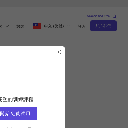
search the site
加入我們
中文 (繁體)
習
教師
登入
關閉模態視窗
觀察與學習
老師
完整的訓練課程
Jay Grimes
開始免費試用
視訊時間
17:17