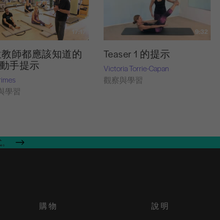
9:32
17:17
Teaser 1 的提示
位教師都應該知道的
個動手提示
Victoria Torrie-Capan
rimes
觀察與學習
與學習
式。
購物
說明