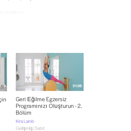
lmaktadır. Ve
ikte, dünyanın dört bir yanındaki Pilates ve
ı da vermektedir.
ne sanatları,
t ettiğiniz ve
indeki inancını pekiştirdi. İşte bu inanç,
31:58
:30
/kiraslamb
ve web sitesinde
Geri Eğilme Egzersiz
çin
Programınızı Oluşturun - 2.
Bölüm
Kira Lamb
Gelişmiş | Sabit