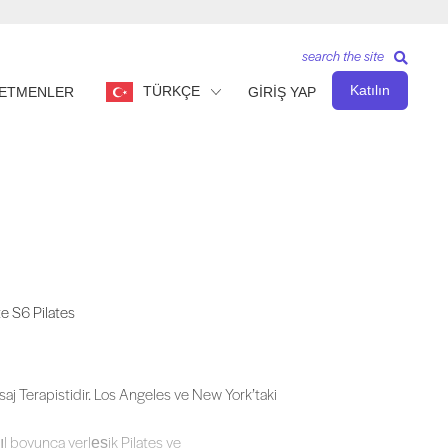
search the site
Katılın
TÜRKÇE
ETMENLER
GİRİŞ YAP
tes dersleri vermektedir. Power Pilates® ve The New York Pilates tarafınd
te S6 Pilates
j Terapistidir. Los Angeles ve New York’taki
ıl boyunca yerleşik Pilates ve