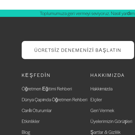
Toplumumuza geri vermeyi seviyoruz. Nasıl yardım 
ÜCRETSIZ DENEMENIZI BAŞLATIN
KEŞFEDIN
HAKKIMIZDA
Öğretmen Eğitimi Rehberi
Hakkımızda
Dünya Çapında Öğretmen Rehberi
Elçiler
Canlı Oturumlar
Geri Vermek
Etkinlikler
Üyelerimizin Görüşleri
Blog
Şartlar & Gizlilik