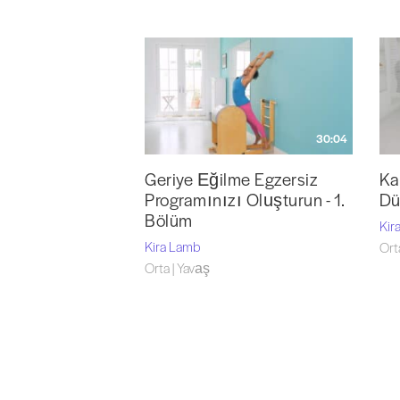
30:04
Geriye Eğilme Egzersiz
Ka
Programınızı Oluşturun - 1.
Dü
Bölüm
Kir
Kira Lamb
Ort
Orta | Yavaş