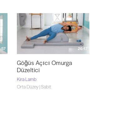
:57
26:17
Göğüs Açıcı Omurga
Düzeltici
Kira Lamb
Orta Düzey | Sabit