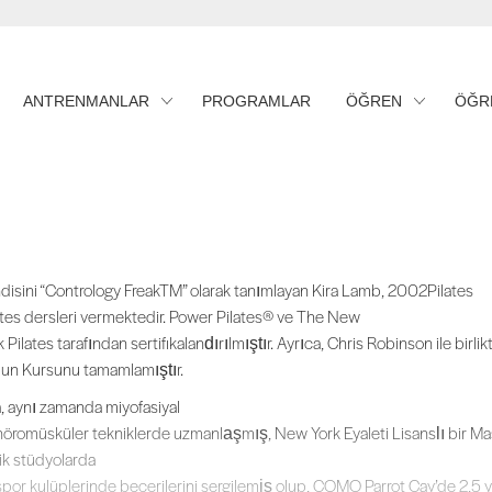
ANTRENMANLAR
PROGRAMLAR
ÖĞREN
ÖĞR
disini “Contrology FreakTM” olarak tanımlayan Kira Lamb, 2002Pilates Pila
disini “Contrology FreakTM” olarak tanımlayan Kira Lamb, 2002Pilates
ates dersleri vermektedir. Power Pilates® ve The New
 Pilates tarafından sertifikalandırılmıştır. Ayrıca, Chris Robinson ile birlik
un Kursunu tamamlamıştır.
a, aynı zamanda miyofasiyal
nöromüsküler tekniklerde uzmanlaşmış, New York Eyaleti Lisanslı bir Masa
ik stüdyolarda
spor kulüplerinde becerilerini sergilemiş olup, COMO Parrot Cay’de 2,5 y