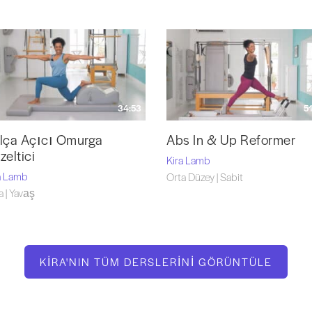
34:53
51
lça Açıcı Omurga
Abs In & Up Reformer
zeltici
Kira Lamb
a Lamb
Orta Düzey | Sabit
a | Yavaş
KIRA'NIN TÜM DERSLERINI GÖRÜNTÜLE