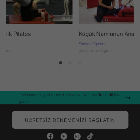
16:01
anik Pilates
Küçük Namlunun Anato
ani
Simona Cipriani
 Öğren
Gözlemle ve Öğren
Toplumumuza geri vermeyi seviyoruz. Nasıl yardım ettiğimizi
görün.
ÜCRETSIZ DENEMENIZI BAŞLATIN