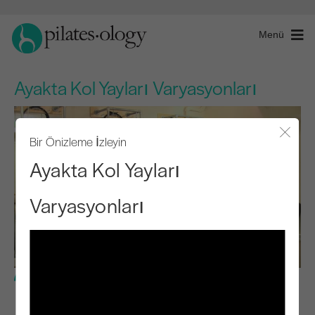
Menü
Ayakta Kol Yayları Varyasyonları
Bir Önizleme İzleyin
Modal
Ayakta Kol Yayları
Varyasyonları
İleri Seviye