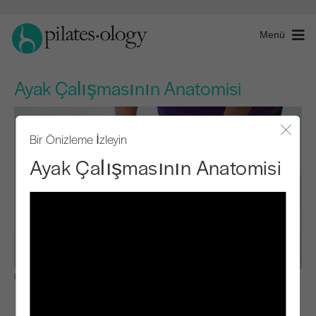
Menü
Ayak Çalışmasının Anatomisi
Bir Önizleme İzleyin
Modal
Ayak Çalışmasının Anatomisi
Gözlemle ve Öğren