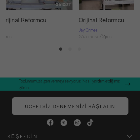
01:10:27
 Orijinal Reformcu
Orijinal Reformcu
Jay Grimes
 Öğren
Gözlemle ve Öğren
Toplumumuza geri vermeyi seviyoruz. Nasıl yardım ettiğimizi
görün.
ÜCRETSIZ DENEMENIZI BAŞLATIN
KEŞFEDIN