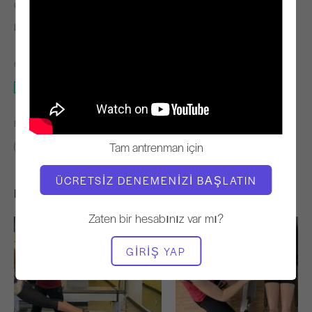
ÖĞRETMEN
VIDEO ZAMANI
Lori Coleman-Brown
7:04
GEREKLI EKIPMAN
Reformcu
BENZER SINIFLARI BULUN
Tam antrenman için
0 - 10 dakika
Reformcu
ÜCRETSIZ DENEMENIZI BAŞLATIN
Hoşunuza Gidebilecek Diğer Egzersizler
Zaten bir hesabınız var mı?
GIRIŞ YAP