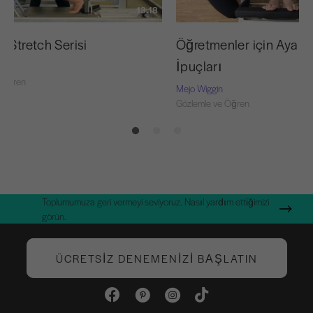
13:18
 Stretch Serisi
Öğretmenler için Ayak 
İpuçları
 Öğren
Mejo Wiggin
Gözlemle ve Öğren
Toplumumuza geri vermeyi seviyoruz. Nasıl yardım ettiğimizi
görün.
ÜCRETSIZ DENEMENIZI BAŞLATIN