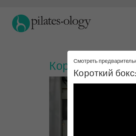
Смотреть предваритель
Короткий бокс:
Короткий бокс