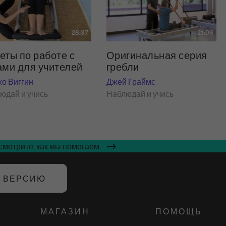
28:37
21:06
еты по работе с
Оригинальная серия
ами для учителей
гребли
о Виггин
Джей Граймс
юдай и учись
Наблюдай и учись
мотрите, как мы помогаем.
Ю ВЕРСИЮ
МАГАЗИН
ПОМОЩЬ