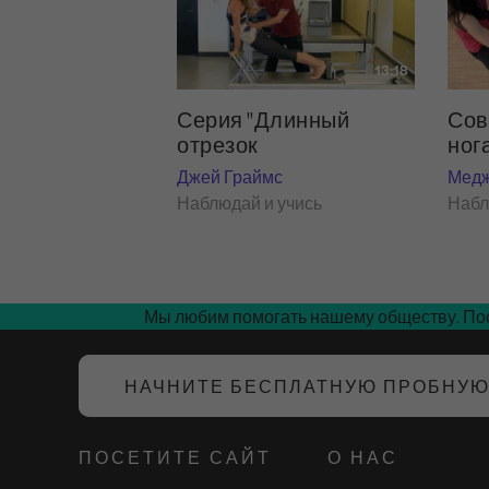
13:18
Серия "Длинный
Сов
отрезок
ног
Джей Граймс
Медж
Наблюдай и учись
Набл
Мы любим помогать нашему обществу. Пос
НАЧНИТЕ БЕСПЛАТНУЮ ПРОБНУ
ПОСЕТИТЕ САЙТ
О НАС