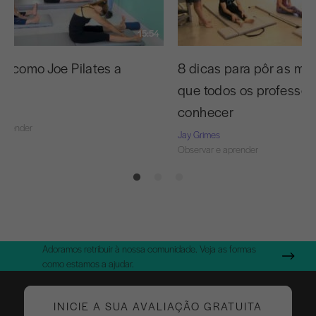
15:54
 C como Joe Pilates a
8 dicas para pôr as m
que todos os professo
conhecer
aprender
Jay Grimes
Observar e aprender
Adoramos retribuir à nossa comunidade. Veja as formas
como estamos a ajudar.
INICIE A SUA AVALIAÇÃO GRATUITA