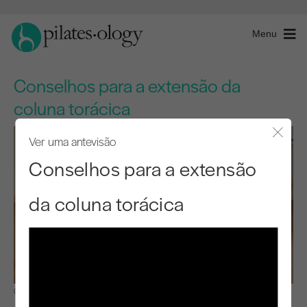
Menu
Conselhos para a extensão da
coluna torácica
Ver uma antevisão
Fecha
Conselhos para a extensão
da coluna torácica
Observar e aprender