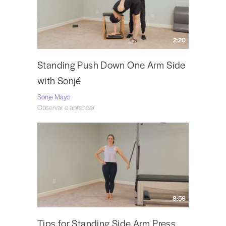
2:20
Standing Push Down One Arm Side
with Sonjé
Sonje Mayo
Observar e aprender
8:56
Tips for Standing Side Arm Press