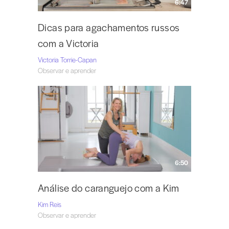
6:47
Dicas para agachamentos russos
com a Victoria
Victoria Torrie-Capan
Observar e aprender
6:50
Análise do caranguejo com a Kim
Kim Reis
Observar e aprender