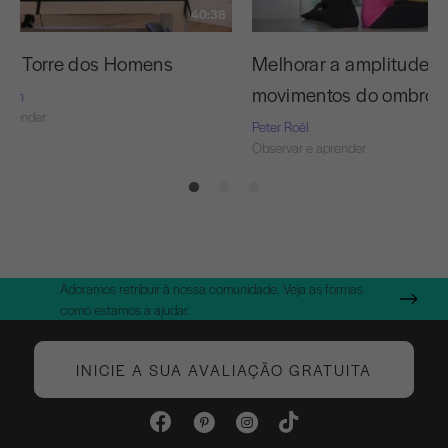
40:38
 da Torre dos Homens
Melhorar a amplitude d
movimentos do ombro
nson
aprender
Peter Roël
Observar e aprender
Adoramos retribuir à nossa comunidade. Veja as formas
como estamos a ajudar.
INICIE A SUA AVALIAÇÃO GRATUITA