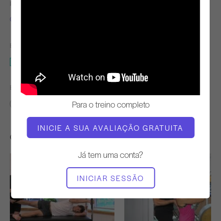
PROFESSOR
TEMPO DE VÍDEO
Chris Robinson
5:35
EQUIPAMENTO NECESSÁRIO
Cadillac
ENCONTRAR AULAS SEMELHANTES PARA
Para o treino completo
0 - 10 min
Cadillac
INICIE A SUA AVALIAÇÃO GRATUITA
Outros exercícios de que poderá gostar
Já tem uma conta?
INICIAR SESSÃO