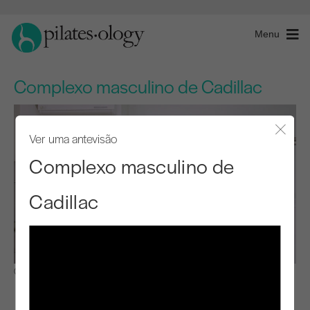
Menu
Complexo masculino de Cadillac
Ver uma antevisão
Fecha
Complexo masculino de
Cadillac
Observar e aprender