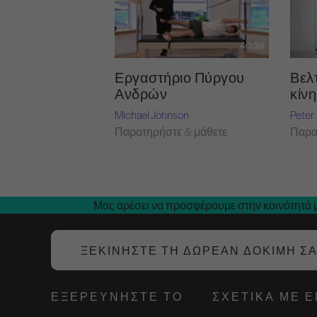
40:38
Εργαστήριο Πύργου
Βελ
Ανδρών
κίν
Michael Johnson
Peter
Παρατηρήστε & μάθετε
Παρα
Μας αρέσει να προσφέρουμε στην κοινότητά μ
ΞΕΚΙΝΉΣΤΕ ΤΗ ΔΩΡΕΆΝ ΔΟΚΙΜΉ Σ
ΕΞΕΡΕΥΝΉΣΤΕ ΤΟ
ΣΧΕΤΙΚΆ ΜΕ 