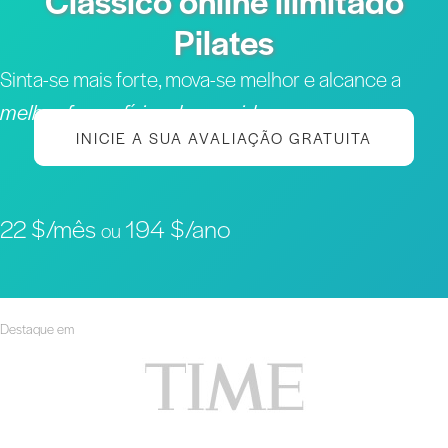
Clássico online ilimitado
Pilates
Sinta-se mais forte, mova-se melhor e alcance a
melhor forma física da sua vida
INICIE A SUA AVALIAÇÃO GRATUITA
22 $/mês
194 $/ano
ou
Destaque em