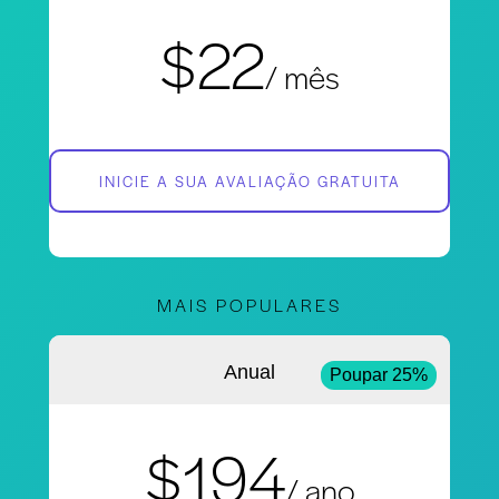
$22
/ mês
INICIE A SUA AVALIAÇÃO GRATUITA
MAIS POPULARES
Anual
Poupar 25%
$194
/ ano