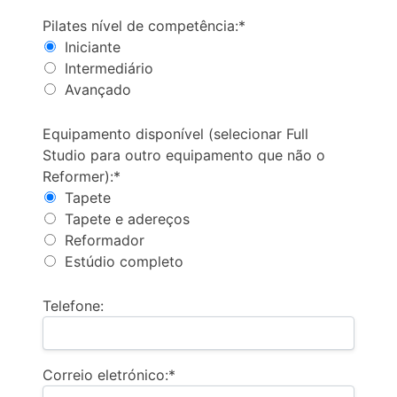
Nível Pilates
Pilates nível de competência:*
Iniciante
Intermediário
Avançado
Equipamento disponível (selecione «Estúdio Comple
Equipamento disponível (selecionar Full
Studio para outro equipamento que não o
Reformer):*
Tapete
Tapete e adereços
Reformador
Estúdio completo
Telefone:
Correio eletrónico:*