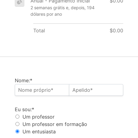
Anual - Pagamento inicial
$0.00
2 semanas grátis e, depois, 194
dólares por ano
Total
$0.00
Nome:*
Eu sou
Eu sou:*
Um professor
Um professor em formação
Um entusiasta