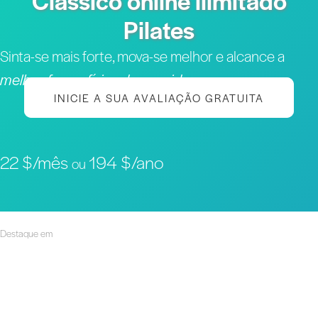
Clássico online ilimitado
Pilates
Sinta-se mais forte, mova-se melhor e alcance a
melhor forma física da sua vida
INICIE A SUA AVALIAÇÃO GRATUITA
22 $/mês
194 $/ano
ou
Destaque em