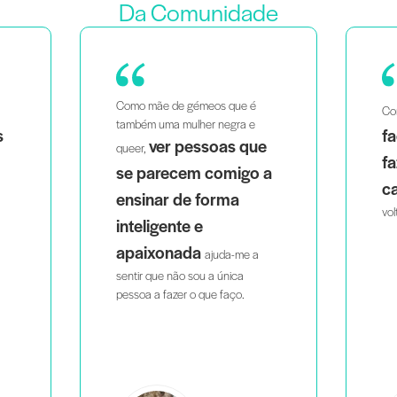
Da Comunidade
Como mãe de gémeos que é
Co
também uma mulher negra e
s
fa
ver pessoas que
queer,
fa
se parecem comigo a
c
ensinar de forma
vol
inteligente e
apaixonada
ajuda-me a
sentir que não sou a única
pessoa a fazer o que faço.