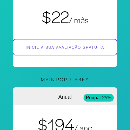
$22
/ mês
INICIE A SUA AVALIAÇÃO GRATUITA
MAIS POPULARES
Anual
Poupar 25%
$194
/ ano