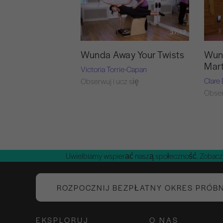
37:42
Wunda Away Your Twists
Wund
Mart
Victoria Torrie-Capan
Clare
Obserwuj i ucz się
Obser
Uwielbiamy wspierać naszą społeczność. Zobacz
ROZPOCZNIJ BEZPŁATNY OKRES PRÓB
EKSPLORUJ
O NAS