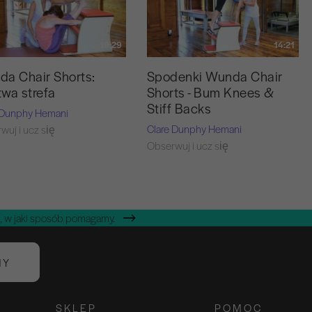
19:29
14:21
a Chair Shorts:
Spodenki Wunda Chair
wa strefa
Shorts - Bum Knees &
Stiff Backs
 Dunphy Hemani
Clare Dunphy Hemani
wuj i ucz się
Obserwuj i ucz się
, w jaki sposób pomagamy.
NY
SKLEP
POMOC