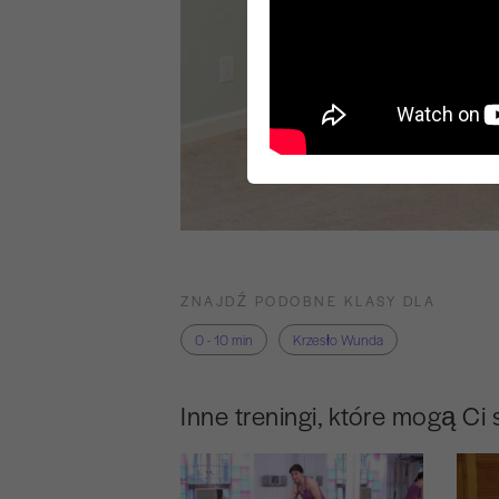
ZNAJDŹ PODOBNE KLASY DLA
0 - 10 min
Krzesło Wunda
Inne treningi, które mogą Ci