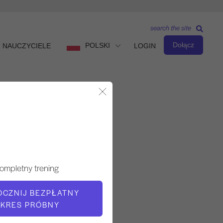
search the site
Dołącz
POLSKI
NAUCZYCIELE
LOGIN
Zamknij okno dialogowe
Obserwuj i ucz się
NAUCZYCIEL
ompletny trening
Sonje Mayo
OCZNIJ BEZPŁATNY
CZAS WIDEO
KRES PRÓBNY
2:39