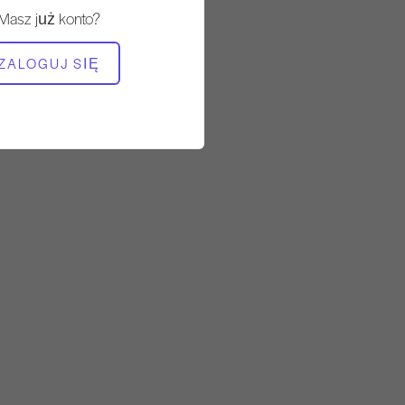
Masz już konto?
POTRZEBNY SPRZĘT
ZALOGUJ SIĘ
Krzesło Wunda