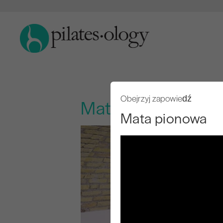
Obejrzyj zapowiedź
Mata pionowa
Mata pionowa