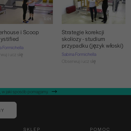
6:01
28:50
erhouse i Scoop
Strategie korekcji
stified
skoliozy - studium
przypadku (język włoski)
a Formichella
Sabina Formichella
wuj i ucz się
Obserwuj i ucz się
, w jaki sposób pomagamy.
NY
SKLEP
POMOC