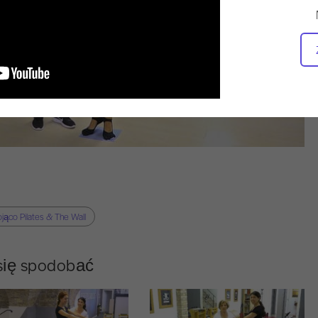
jąco Pilates & The Wall
 się spodobać