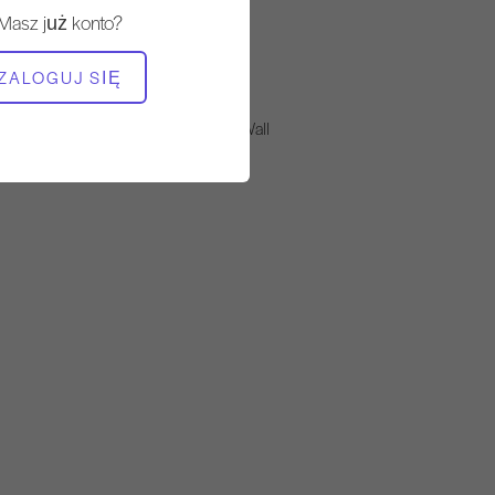
Stały
Masz już konto?
POTRZEBNY SPRZĘT
ZALOGUJ SIĘ
Mata
Na stojąco Pilates & The Wall