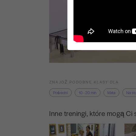
ZNAJDŹ PODOBNE KLASY DLA
Pośredni
10 - 20 min
Mata
Na sto
Inne treningi, które mogą Ci