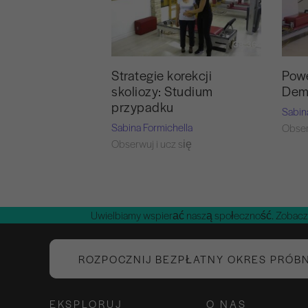
38:36
Strategie korekcji
Pow
skoliozy: Studium
Demy
przypadku
Sabin
Sabina Formichella
Obser
Obserwuj i ucz się
Uwielbiamy wspierać naszą społeczność. Zobacz
ROZPOCZNIJ BEZPŁATNY OKRES PRÓB
EKSPLORUJ
O NAS