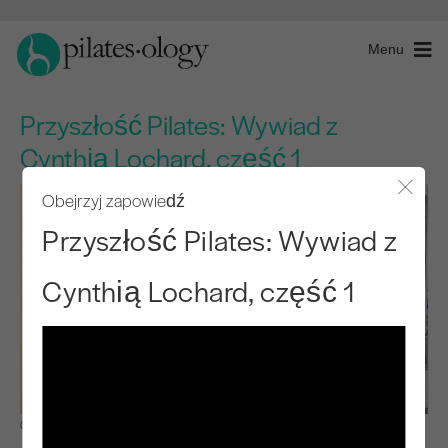
Menu
Przyszłość Pilates: Wywiad z
Cynthią Lochard, część 1
Obejrzyj zapowiedź
Zamkn
Przyszłość Pilates: Wywiad z
Cynthią Lochard, część 1
Obserwuj i ucz się