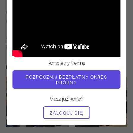
NAUCZYCIEL
CZAS WIDEO
Cynthia Lochard
34:42
ZNAJDŹ PODOBNE KLASY DLA
30 - 40 min
Kompletny trening
Inne treningi, które mogą Ci się spodobać
ROZPOCZNIJ BEZPŁATNY OKRES
PRÓBNY
Masz już konto?
ZALOGUJ SIĘ
27:43