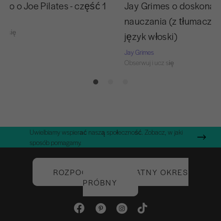
yo o Joe Pilates - część 1
Jay Grimes o doskonal
nauczania (z tłumacze
cz się
język włoski)
Jay Grimes
Obserwuj i ucz się
Uwielbiamy wspierać naszą społeczność. Zobacz, w jaki
sposób pomagamy.
ROZPOCZNIJ BEZPŁATNY OKRES
PRÓBNY